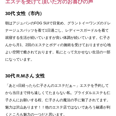
エステを受けて頂いた方のお喜びの声
30代 女性（市内）
朝はアジュバンのFOG SUIで目覚め、グラントイーワンズのドレ
ナージュスパッツを着て1日過ごし、レディースガードルを着て
就寝する生活が続いていますが良い体調が続いています。仁子さ
んから月1、2回のエステとボディの施術を受けておりますが心地
よい空間で癒されております。私にとって欠かせない生活の一部
になっています。
30代 R.Mさん 女性
「あと○日経ったら仁子さんのエステだぁ～」エステを予約して
から当日まで待ち遠しくてたまらない私。ブライダルエステも仁
子さんにお願いする程、仁子さんの魔法の手に魅了されてます。
魅力は沢山あります！！他のエステ店ではないであろう融通が利
くところも魅力の一つだと思います。