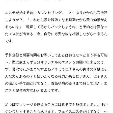
エステが始まる前にカウンセリング。「久しぶりだから毛穴洗浄
しようか？」「これから紫外線強くなる時期だから美白効果があ
るものを」「乾燥してるからパックしようね」と予約とは異なっ
たエステが出来る。今、自分に必要な物を相談しながら出来るん
です。
予算金額と所要時間をお願いしてあとはお任せ☆と言う事も可能
～。型に嵌まらず自分オリジナルのエステをお願い出来るので
す。贅沢でわがままですよね？そして仁子さんの身体の何処にそ
んな力があるの？と疑いたくなる程力がある仁子さん。仁子さん
の温かい手で顔だけでなく、首筋や肩の凝りまで解して頂き、エ
ステと整体両方味わえるようです。
足つぼマッサージを終えるころには真冬でも身体ポカポカ、汗が
ジンワリ～することもあります。フェイスエステだけでなく、ヘ